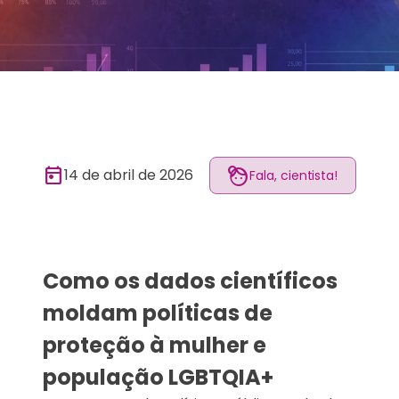
today
face_4
14 de abril de 2026
Fala, cientista!
Como os dados científicos
moldam políticas de
proteção à mulher e
população LGBTQIA+