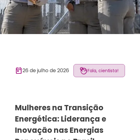
today
face_4
26 de julho de 2026
Fala, cientista!
Mulheres na Transição
Energética: Liderança e
Inovação nas Energias