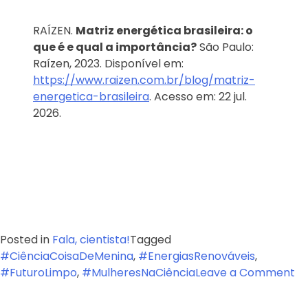
RAÍZEN.
Matriz energética brasileira: o
que é e qual a importância?
São Paulo:
Raízen, 2023. Disponível em:
https://www.raizen.com.br/blog/matriz-
energetica-brasileira
. Acesso em: 22 jul.
2026.
Posted in
Fala, cientista!
Tagged
#CiênciaCoisaDeMenina
,
#EnergiasRenováveis
,
on
#FuturoLimpo
,
#MulheresNaCiência
Leave a Comment
Mu
na