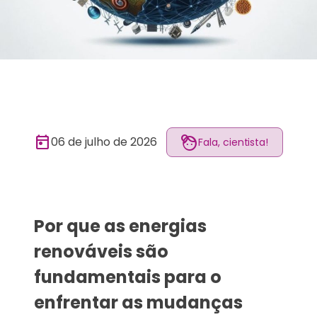
today
face_4
06 de julho de 2026
Fala, cientista!
Por que as energias
renováveis são
fundamentais para o
enfrentar as mudanças