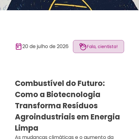
today
face_4
20 de julho de 2026
Fala, cientista!
Combustível do Futuro:
Como a Biotecnologia
Transforma Resíduos
Agroindustriais em Energia
Limpa
As mudanças climáticas e o aumento da