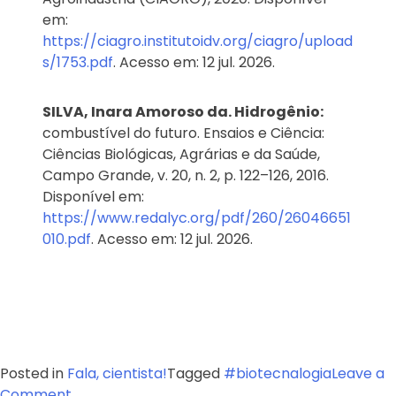
em:
https://ciagro.institutoidv.org/ciagro/upload
s/1753.pdf
. Acesso em: 12 jul. 2026.
SILVA, Inara Amoroso da. Hidrogênio:
combustível do futuro. Ensaios e Ciência:
Ciências Biológicas, Agrárias e da Saúde,
Campo Grande, v. 20, n. 2, p. 122–126, 2016.
Disponível em:
https://www.redalyc.org/pdf/260/26046651
010.pdf
. Acesso em: 12 jul. 2026.
Posted in
Fala, cientista!
Tagged
#biotecnalogia
Leave a
on
Comment