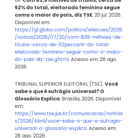
G1.
Com 83,9 milhões de títulos, cerca de
52% do total, eleitorado feminino segue
como o maior do país, diz TSE
. 20 jul. 2026.
Disponível em:
https://g1.globo.com/politica/eleicoes/2026
/noticia/2026/07/20/com-839-milhoes-de-
titulos-cerca-de-52percent-do-total-
eleitorado-feminino-segue-como-o-maior-
do-pais-diz-tse.ghtml
. Acesso em: 28 ago.
2026.
TRIBUNAL SUPERIOR ELEITORAL (TSE).
Você
sabe o que é sufrágio universal? O
Glossário Explica
. Brasília, 2026. Disponível
em:
https://www.tse.jus.br/comunicacao/noticia
s/2026/Abril/voce-sabe-o-que-e-sufragio-
universal-o-glossario-explica
. Acesso em:
28 ago. 2026.