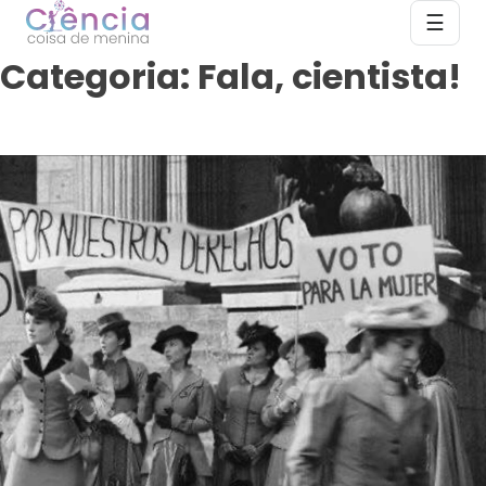
Skip
☰
to
content
Categoria:
Fala, cientista!
×