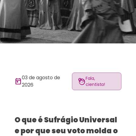
03 de agosto de
Fala,
today
face_4
2026
cientista!
O que é Sufrágio Universal
e por que seu voto molda o